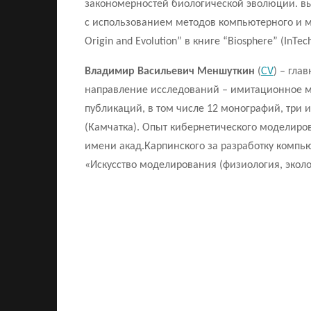
закономерностей биологической эволюции. вы
с использованием методов компьютерного и ма
Origin and Evolution” в книге “Biosphere” (InTec
Владимир Васильевич Меншуткин
(
CV
) – гла
направление исследований – имитационное м
публикаций, в том числе 12 монографий, три 
(Камчатка). Опыт кибернетического моделиров
имени акад.Карпинского за разработку компь
«Искусство моделирования (физиология, эколог