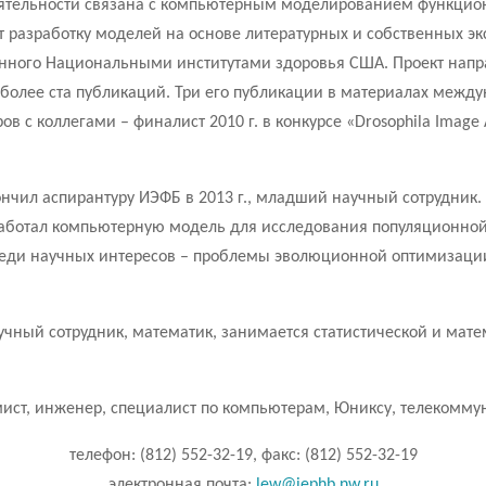
деятельности связана с компьютерным моделированием функцио
 разработку моделей на основе литературных и собственных эк
анного Национальными институтами здоровья США. Проект напр
 более ста публикаций. Три его публикации в материалах меж
ов с коллегами – финалист 2010 г. в конкурсе «Drosophila Image
кончил аспирантуру ИЭФБ в 2013 г., младший научный сотрудни
зработал компьютерную модель для исследования популяционно
реди научных интересов – проблемы эволюционной оптимизации
чный сотрудник, математик, занимается статистической и мате
ист, инженер, специалист по компьютерам, Юниксу, телекомму
телефон: (812) 552-32-19, факс: (812) 552-32-19
электронная почта:
lew@iephb.nw.ru