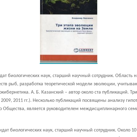
идат биологических наук, старший научный сотрудник. Область
тв рыб, разработка теоретической модели эволюции, учитыв
ибернетика. А. Б. Казанский – автор около ста публикаций. Т
, 2009, 2011 гг.). Несколько публикаций посвящены анализу гипо
о Общества, является руководителем междисциплинарного семин
дидат биологических наук, старший научный сотрудник. Около 10