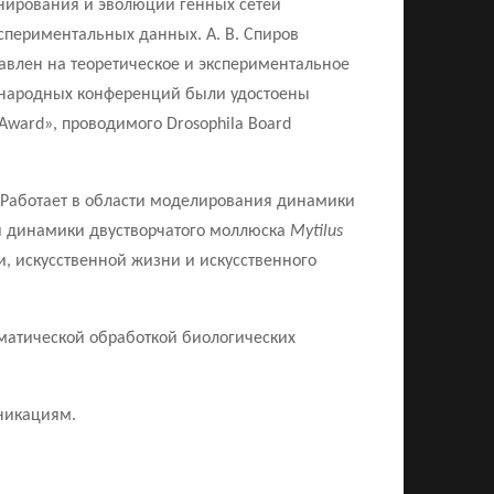
нирования и эволюции генных сетей
спериментальных данных. А. В. Спиров
авлен на теоретическое и экспериментальное
дународных конференций были удостоены
 Award», проводимого Drosophila Board
к. Работает в области моделирования динамики
й динамики двустворчатого моллюска
Mytilus
, искусственной жизни и искусственного
матической обработкой биологических
никациям.