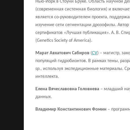
Нью-Йорк в Стоуни Бруке. Область научной 
(современная системная биология) и включает
является со-руководителем проекта, поддерж
изучение сети сегментации дрозофилы. Автор
сертификатов «Лучшая публикация». А. В. Спир
(Genetics Society of America).
Марат Авхатович Сабиров
(
CV
) – магистр, за
популяций гидробионтов. В рамках темы, ра
sp.
, используя экспедиционные материалы. С
интеллекта.
Елена Вячеславовна Головнева
– младший нау
данных.
Владимир Константинович Фомин
– программ