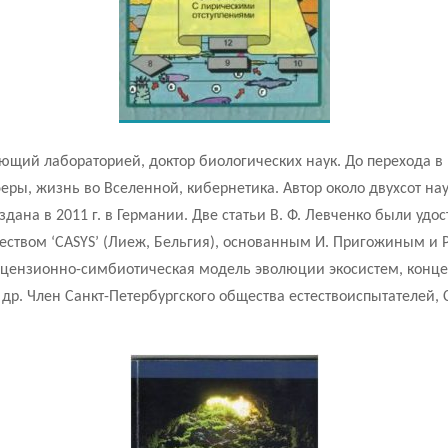
ующий лабораторией, доктор биологических наук. До перехода в 
ры, жизнь во Вселенной, кибернетика. Автор около двухсот на
здана в 2011 г. в Германии. Две статьи В. Ф. Левченко были уд
ством ‘CASYS’ (Лиеж, Бельгия), основанным И. Пригожиным и Р.
лицензионно-симбиотическая модель эволюции экосистем, конц
р. Член Санкт-Петербургского общества естествоиспытателей, 