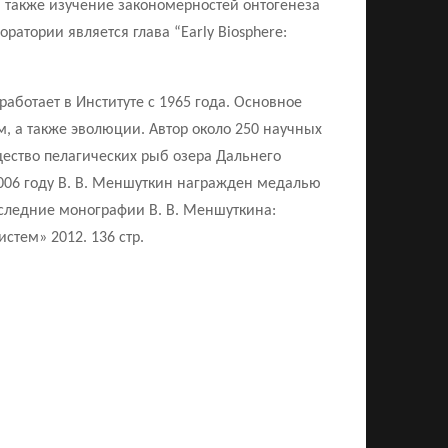
 также изучение закономерностей онтогенеза
атории является глава “Early Biosphere:
работает в Институте с 1965 года. Основное
 а также эволюции. Автор около 250 научных
щество пелагических рыб озера Дальнего
2006 году В. В. Меншуткин награжден медалью
оследние монографии В. В. Меншуткина:
стем» 2012. 136 стр.