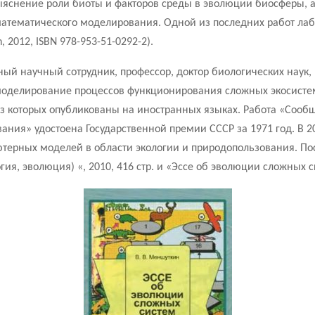
яснение роли биоты и факторов среды в эволюции биосферы, а
тематического моделирования. Одной из последних работ лабор
h, 2012, ISBN 978-953-51-0292-2).
вный научный сотрудник, профессор, доктор биологических наук, 
оделирование процессов функционирования сложных экосистем,
из которых опубликованы на иностранных языках. Работа «Сооб
ания» удостоена Государственной премии СССР за 1971 год. В 
ютерных моделей в области экологии и природопользования. П
ия, эволюция) «, 2010, 416 стр. и «Эссе об эволюции сложных си